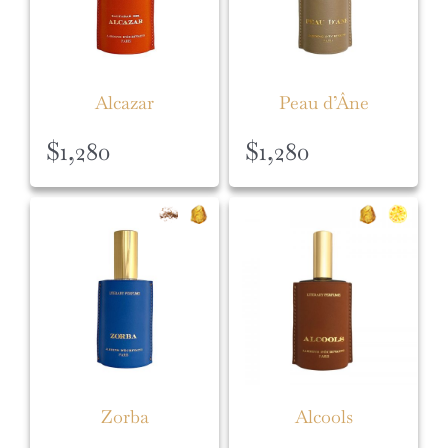
Alcazar
Peau d’Âne
$
1,280
$
1,280
Zorba
Alcools