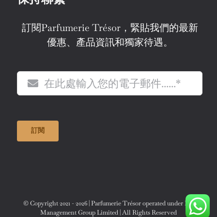
訂閱Parfumerie Trésor，緊貼我們的最新
優惠、產品資訊和獨家待遇。
訂閱
© Copyright 2021 - 2026 | Parfumerie Trésor operated under F.S.
Management Group Limited | All Rights Reserved