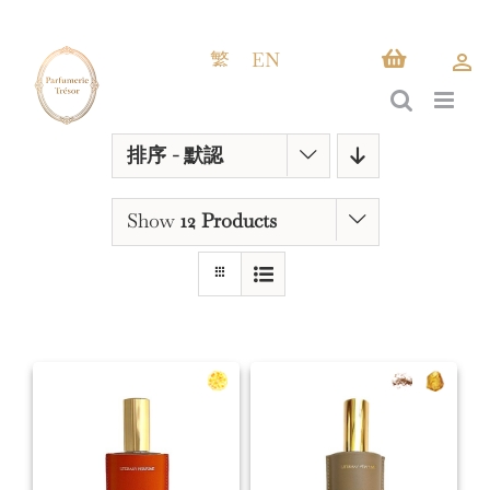
Skip
to
繁
EN
content
排序 -
默認
Show
12 Products