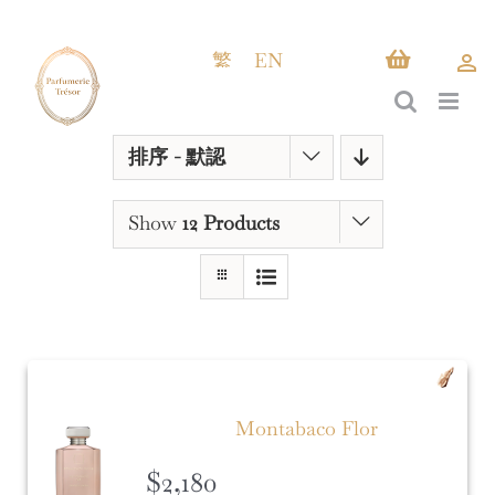
Skip
to
繁
EN
content
排序 -
默認
Show
12 Products
Montabaco Flor
$
2,180